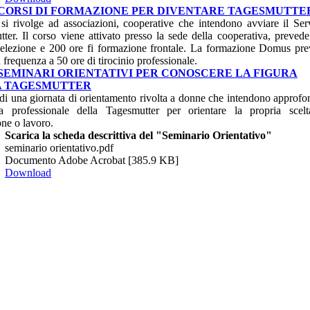
CORSI DI FORMAZIONE PER DIVENTARE TAGESMUTTE
 si rivolge ad associazioni, cooperative che intendono avviare il Ser
ter. Il corso viene attivato presso la sede della cooperativa, preved
selezione e 200 ore fi formazione frontale. La formazione Domus pr
a frequenza a 50 ore di tirocinio professionale.
SEMINARI ORIENTATIVI PER CONOSCERE LA FIGURA
A TAGESMUTTER
a di una giornata di orientamento rivolta a donne che intendono approfo
ra professionale della Tagesmutter per orientare la propria scel
ne o lavoro.
Scarica la scheda descrittiva del "Seminario Orientativo"
seminario orientativo.pdf
Documento Adobe Acrobat [385.9 KB]
Download