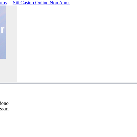
ams
Siti Casino Online Non Aams
r
ndono
ssari