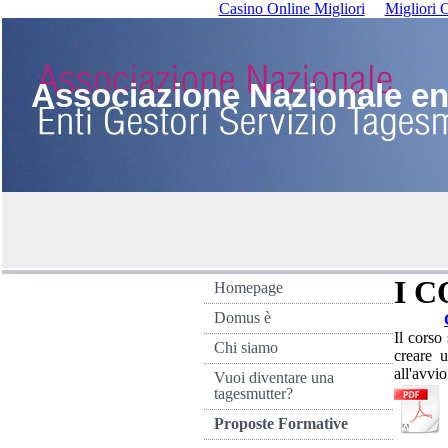
Casino Online Migliori
Migliori
Associazione Nazionale ent
I 
Homepage
Domus è
Il corso
Chi siamo
creare u
all'avvi
Vuoi diventare una
tagesmutter?
Proposte Formative