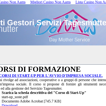
 Casino Non Aams
Migliori Casino Non Aams
Lista Casino Non A
i Gestori Servizi Tagesmutte
CORSI DI FORMAZIONE
CORSI DI START-UP PER L'AVVIO D'IMPRESA SOCIALE.
 si rivolge ad associazioni, cooperative o a gruppi di persone che inte
n'impresa sociale. Il corso si propone di fornire gli strumenti nece
o ed alla gestione del Servizio Tagesmutter.
Scarica la scheda descrittiva del "Corso di Start-Up"
start-up_soste.pdf
Documento Adobe Acrobat [745.7 KB]
Download