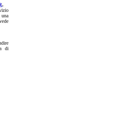
R
.
vizio
e una
evede
ndire
ta di