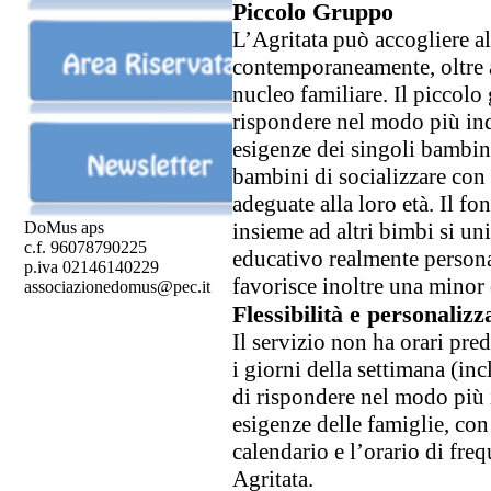
Piccolo Gruppo
L’Agritata può accogliere 
contemporaneamente, oltre a
nucleo familiare. Il piccolo
rispondere nel modo più ind
esigenze dei singoli bambini
bambini di socializzare con 
adeguate alla loro età. Il f
DoMus aps
insieme ad altri bimbi si u
c.f. 96078790225
educativo realmente personal
p.iva 02146140229
favorisce inoltre una minor 
associazionedomus@pec.it
Flessibilità e personalizz
Il servizio non ha orari pred
i giorni della settimana (in
di rispondere nel modo più 
esigenze delle famiglie, con
calendario e l’orario di fre
Agritata.