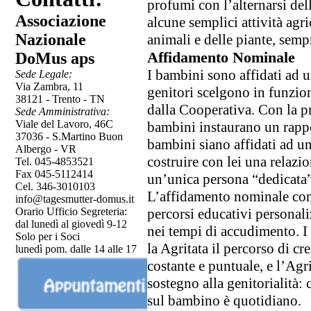
profumi con l’alternarsi del
Associazione
alcune semplici attività agr
Nazionale
animali e delle piante, semp
Affidamento Nominale
DoMus aps
I bambini sono affidati ad u
Sede Legale:
Via Zambra, 11
genitori scelgono in funzion
38121 - Trento - TN
dalla Cooperativa. Con la pr
Sede Amministrativa:
Viale del Lavoro, 46C
bambini instaurano un rappor
37036 - S.Martino Buon
bambini siano affidati ad u
Albergo - VR
costruire con lei una relazio
Tel.
045-4853521
Fax 045-5112414
un’unica persona “dedicata”
Cel. 346-3010103
L’affidamento nominale conse
info@tagesmutter-domus.it
Orario Ufficio Segreteria:
percorsi educativi personal
dal lunedì al giovedì 9-12
nei tempi di accudimento. I
Solo per i Soci
la Agritata il percorso di cr
lunedì pom. dalle 14 alle 17
costante e puntuale, e l’Agr
sostegno alla genitorialità:
sul bambino è quotidiano.