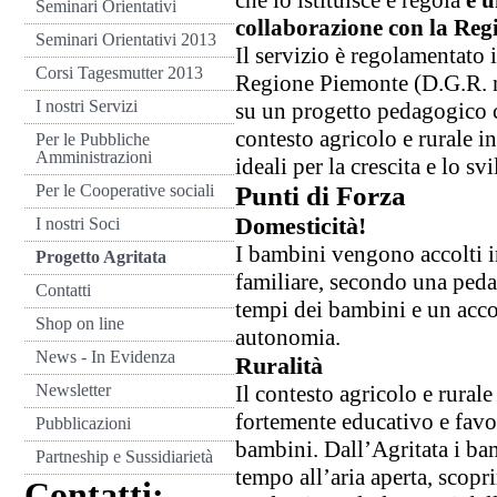
che lo istituisce e regola
è u
Seminari Orientativi
collaborazione con la Re
Seminari Orientativi 2013
Il servizio è regolamentato 
Corsi Tagesmutter 2013
Regione Piemonte (D.G.R. n
I nostri Servizi
su un progetto pedagogico ch
contesto agricolo e rurale in
Per le Pubbliche
Amministrazioni
ideali per la crescita e lo s
Per le Cooperative sociali
Punti di Forza
Domesticità!
I nostri Soci
I bambini vengono accolti 
Progetto Agritata
familiare, secondo una pedag
Contatti
tempi dei bambini e un acc
Shop on line
autonomia.
News - In Evidenza
Ruralità
Newsletter
Il contesto agricolo e rurale 
fortemente educativo e favo
Pubblicazioni
bambini. Dall’Agritata i ba
Partneship e Sussidiarietà
tempo all’aria aperta, scopr
Contatti: