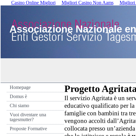
Casino Online Migliori
Migliori Casino Non Aams
Miglior
Associazione Nazionale ent
Progetto Agritat
Homepage
Domus è
Il servizio Agritata è un ser
educativo qualificato per la 
Chi siamo
famiglie con bambini tra tre
Vuoi diventare una
tagesmutter?
vengono accolti dall’Agritat
collocata presso un’azienda 
Proposte Formative