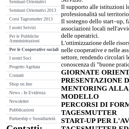
Seminari Orientativi
Il supporto alle istituzioni 
Seminari Orientativi 2013
professionalità sul territori
Corsi Tagesmutter 2013
Il sostegno dello start–up,
I nostri Servizi
associazioni locali nell'avv
delle operatrici.
Per le Pubbliche
Amministrazioni
L'ottimizzazione delle risor
nelle cooperative e nelle as
Per le Cooperative sociali
settore, rendendo circolari 
I nostri Soci
conoscenza di "buone prati
Progetto Agritata
GIORNATE ORIENT
Contatti
PRESENTAZIONE 
Shop on line
MENTORING ALLA
News - In Evidenza
MODELLO
Newsletter
PERCORSI DI FOR
Pubblicazioni
TAGESMUTTER
Partneship e Sussidiarietà
START-UP PER L'A
Contatti:
TAGESMUTTER ED 