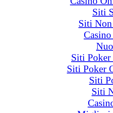
Casino O
Siti
Siti No
Casino
Nuo
Siti Poker
Siti Poker
Siti 
Siti
Casin