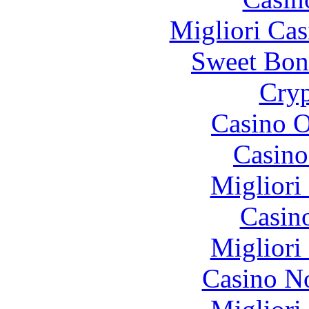
Migliori Cas
Sweet Bon
Cryp
Casino O
Casin
Migliori
Casin
Migliori
Casino N