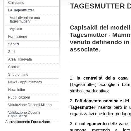
Chi siamo
TAGESMUTTER 
La Tagesmutter
Vuoi diventare una
tagesmutter?
Capisaldi del modello
Agritata
Tagesmutter - Mamma
Formazione
venuto definendo in 
Servizi
associate.
Soci
Area Riservata
Contatti
Shop on line
1.
la centralità della casa
,
News - Appuntamenti
(Tagesmutter) accoglie i bam
Newsletter
simbolico/educativo;
Pubblicazioni
2.
l'affidamento nominale
del 
Valutazione Docenti Milano
Tagesmutter
inserita però in u
Valutazione Docenti
organizzativi che ludico-pedagog
Castellanza
Accreditamento Formazione
3.
il collegamento
delle varie
supporta mettendo a loro d