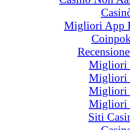
Casin
Migliori App 
Coinpok
Recensione
Migliori
Migliori
Migliori
Migliori
Siti Ca
Casin