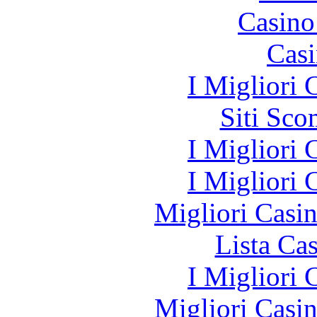
Casin
Casi
I Migliori
Siti Sc
I Migliori
I Migliori
Migliori Casi
Lista Ca
I Migliori
Migliori Casi