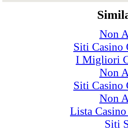
Simila
Non A
Siti Casino
I Migliori
Non A
Siti Casino
Non A
Lista Casin
Siti