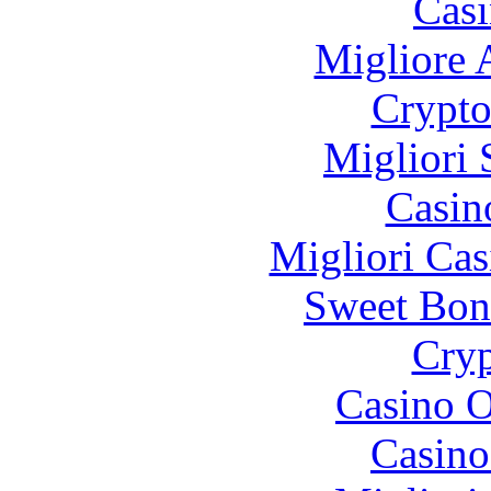
Casi
Migliore
Crypt
Migliori 
Casino
Migliori Cas
Sweet Bon
Cryp
Casino O
Casin