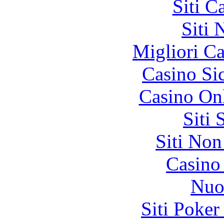
Siti C
Siti
Migliori 
Casino S
Casino O
Siti
Siti No
Casino
Nuo
Siti Poker