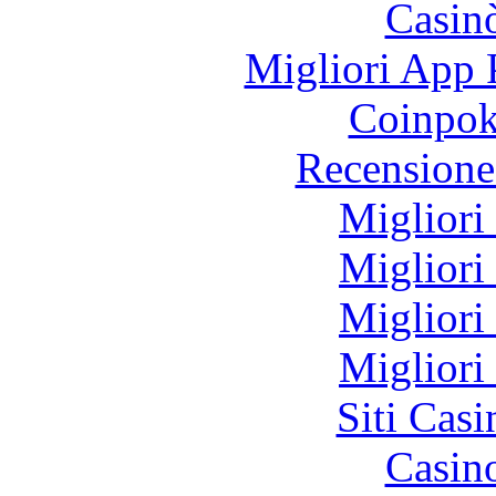
Casin
Migliori App 
Coinpok
Recensione
Migliori
Migliori
Migliori
Migliori
Siti Ca
Casin