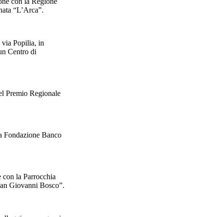
one con la Regione
nata “L’Arca”.
via Popilia, in
un Centro di
el Premio Regionale
la Fondazione Banco
 con la Parrocchia
“San Giovanni Bosco”.