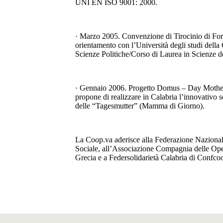
UNI EN ISO 9001: 2000.
· Marzo 2005. Convenzione di Tirocinio di Fo
orientamento con l’Università degli studi della 
Scienze Politiche/Corso di Laurea in Scienze de
· Gennaio 2006. Progetto Domus – Day Mother 
propone di realizzare in Calabria l’innovativo se
delle “Tagesmutter” (Mamma di Giorno).
La Coop.va aderisce alla Federazione Nazional
Sociale, all’Associazione Compagnia delle Op
Grecia e a Federsolidarietà Calabria di Confco