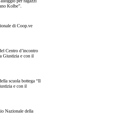
alloggio per ragazzi
iano Kolbe”.
ionale di Coop.ve
del Centro d’incontro
 Giustizia e con il
ella scuola bottega “Il
stizia e con il
io Nazionale della