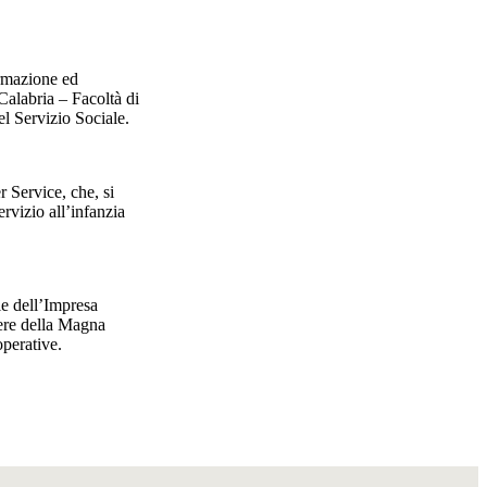
rmazione ed
Calabria – Facoltà di
l Servizio Sociale.
Service, che, si
rvizio all’infanzia
e dell’Impresa
ere della Magna
operative.