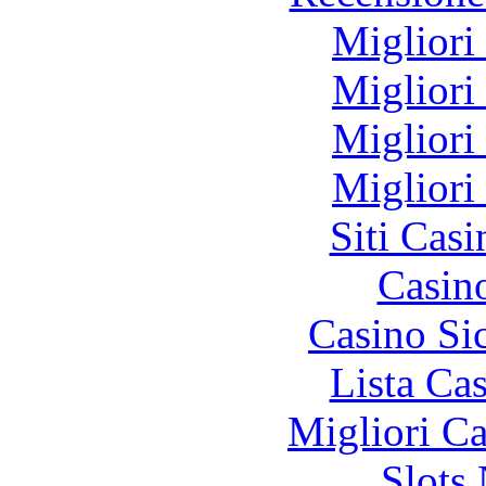
Migliori
Migliori
Migliori
Migliori
Siti Ca
Casin
Casino S
Lista Ca
Migliori 
Slot