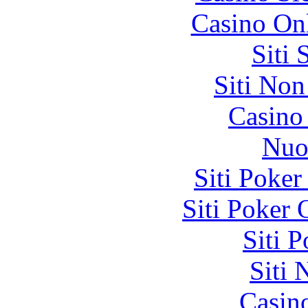
Casino O
Siti
Siti No
Casino
Nuo
Siti Poker
Siti Poker
Siti 
Siti
Casin