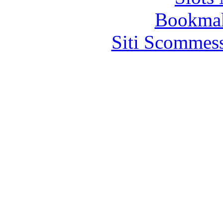
Bookma
Siti Scommes