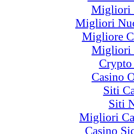
Migliori
Migliori Nu
Migliore 
Migliori
Crypto 
Casino O
Siti C
Siti
Migliori 
Casino S