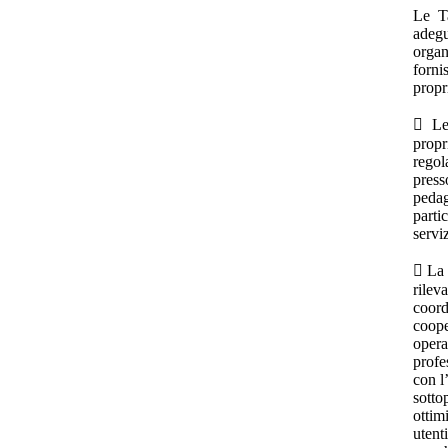
Le Ta
adegu
organ
forni
propr
 Le
propr
regol
press
pedag
parti
servi
 La 
rilev
coord
coope
oper
profe
con l
sotto
ottim
utent