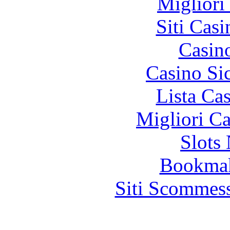
Migliori
Siti Ca
Casin
Casino S
Lista Ca
Migliori 
Slot
Bookma
Siti Scommes