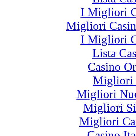
I Migliori
Migliori Casi
I Migliori
Lista Ca
Casino O
Migliori
Migliori Nu
Migliori S
Migliori Ca
Casino It