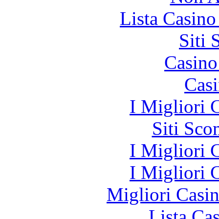
Lista Casin
Siti
Casin
Casi
I Migliori
Siti Sc
I Migliori
I Migliori
Migliori Casi
Lista Ca